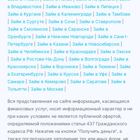
в Владивостоке
|
Займ в Иваново
|
Займ в Липецке
|
Займ в Кургане
|
Займ в Калининграде
|
Займ в Тамбове
|
Займ в Сургуте
|
Займ в Сочи
|
Займ в Ставрополе
|
Займ в Смоленске
|
Займ в Саранске
|
Займ в
Оренбурге
|
Займ в Нижнем Новгороде
|
Займ в Санкт-
Петербурге
|
Займ в Казани
|
Займ в Новосибирске
|
Займ в Челябинске
|
Займ в Краснодаре
|
Займ в Омске
|
Займ в Ростове-На-Дону
|
Займ в Волгограде
|
Займ в
Красноярске
|
Займ в Воронеже
|
Займ в Тюмени
|
Займ
в Екатеринбурге
|
Займ в Курске
|
Займ в Уфе
|
Займ в
Самаре
|
Займ в Кемерово
|
Займ в Саратове
|
Займ в
Тольятти
|
Займ в Москве
|
Вся представленная на сайте информация, касающаяся
финансовых услуг, носит информационный характер и ни
при каких условиях не является публичной офертой,
определяемой положениями статьи 437 Гражданского
кодекса РФ. Нажатие на кнопки "Получить деньги", а
также последующее заполнение тех или иных форм, не