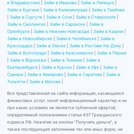
в Владивостоке
|
Займ в Иваново
|
Займ в Липецке
|
Займ в Кургане
|
Займ в Калининграде
|
Займ в Тамбове
|
Займ в Сургуте
|
Займ в Сочи
|
Займ в Ставрополе
|
Займ в Смоленске
|
Займ в Саранске
|
Займ в
Оренбурге
|
Займ в Нижнем Новгороде
|
Займ в Казани
|
Займ в Новосибирске
|
Займ в Челябинске
|
Займ в
Краснодаре
|
Займ в Омске
|
Займ в Ростове-На-Дону
|
Займ в Волгограде
|
Займ в Красноярске
|
Займ в Перми
|
Займ в Воронеже
|
Займ в Тюмени
|
Займ в
Екатеринбурге
|
Займ в Курске
|
Займ в Уфе
|
Займ в
Самаре
|
Займ в Кемерово
|
Займ в Саратове
|
Займ в
Тольятти
|
Займ в Москве
|
Вся представленная на сайте информация, касающаяся
финансовых услуг, носит информационный характер и ни
при каких условиях не является публичной офертой,
определяемой положениями статьи 437 Гражданского
кодекса РФ. Нажатие на кнопки "Получить деньги", а
также последующее заполнение тех или иных форм, не